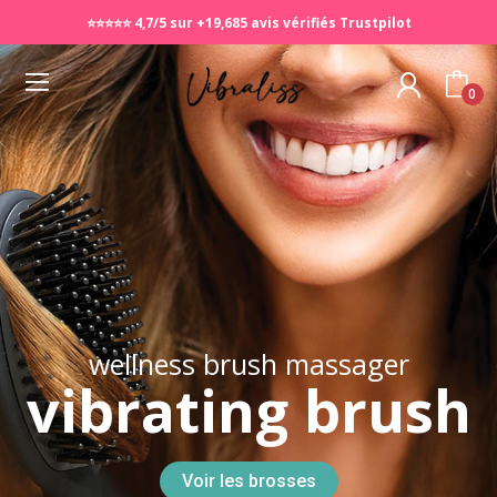
🚚 Livraison Offerte dès 60€ d'achats - Retours 30 jours satisfait
🎁 Des cadeaux vous attendent dans votre panier ! 😍
⭐️⭐️⭐️⭐️⭐️ 4,7/5 sur +19,685 avis vérifiés Trustpilot
ou remboursé ! 🎁
0
wellness brush massager
vibrating brush
Voir les brosses